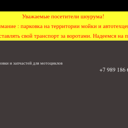
Уважаемые посетители шоурума!
мание : парковка на территории мойки и автоте
ставлять свой транспорт за воротами. Надеемся на 
вки и запчастей для мотоциклов
+7 989 186