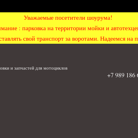
Уважаемые посетители шоурума!
мание : парковка на территории мойки и автоте
ставлять свой транспорт за воротами. Надеемся на 
вки и запчастей для мотоциклов
+7 989 186