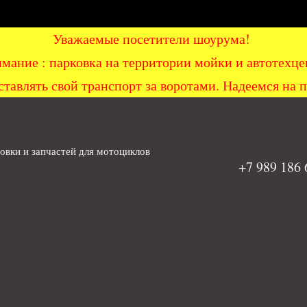
Уважаемые посетители шоурума!
мание : парковка на территории мойки и автоте
ставлять свой транспорт за воротами. Надеемся на 
вки и запчастей для мотоциклов
+7 989 186