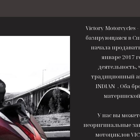
Victory Motorcycle
базирующаяся в Сп
начала продавать
январе 2017 г
деятельность,
традиционный а
INDIAN . Оба бр
материнской 
У нас вы може
неоригинальные за
мотоциклов VICT