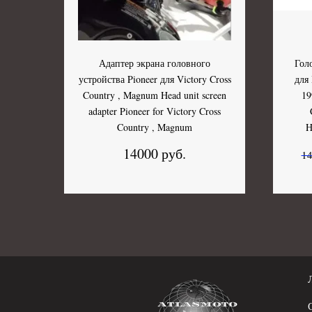
Адаптер экрана головного
Гол
устройства Pioneer для Victory Cross
для
Country , Magnum Head unit screen
19
adapter Pioneer for Victory Cross
Country , Magnum
H
14000 руб.
14