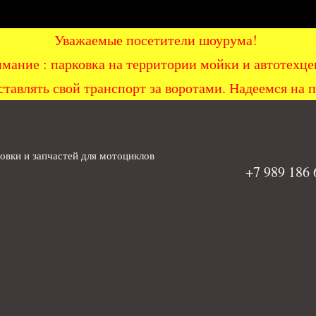
Уважаемые посетители шоурума!
мание : парковка на территории мойки и автоте
ставлять свой транспорт за воротами. Надеемся на 
вки и запчастей для мотоциклов
+7 989 186