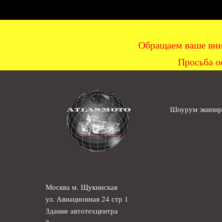
Обращаем ваше вни
Просьба о
Шоурум экипиро
Москва м. Щукинская
ул. Авиационная 24 стр 1
Здание автотехцентра