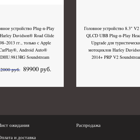
овное устройство Plug-n-Play
Головное устройство 8.3" V2
 Harley Davidson® Road Glide
QLCD UBB Plug-n-Play Head
98–2013 гг., только с Apple
Upgrade для туристическ
CarPlay®, Android Auto®
мотоциклов Harley Davids
DHU.9813RG Soundstream
2014+ PRP V2 Soundstre
89900 руб.
2000 руб.
Лист ожидания
Распродажа
Оплата и доставка