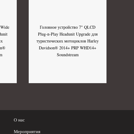
 Wide
Головное устройство 7" QLCD
unit
Plug-n-Play Headunit Upgrade для
их
туристических мотоциклов Harley
on®
Davidson® 2014+ PRP WHD14+
am
Soundstream
О нас
Мероприятия