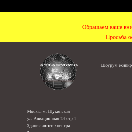
Обращаем ваше вни
Просьба о
Шоурум экипиро
Москва м. Щукинская
ул. Авиационная 24 стр 1
Здание автотехцентра