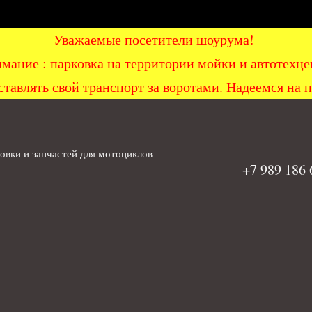
Уважаемые посетители шоурума!
мание : парковка на территории мойки и автоте
ставлять свой транспорт за воротами. Надеемся на 
вки и запчастей для мотоциклов
+7 989 186