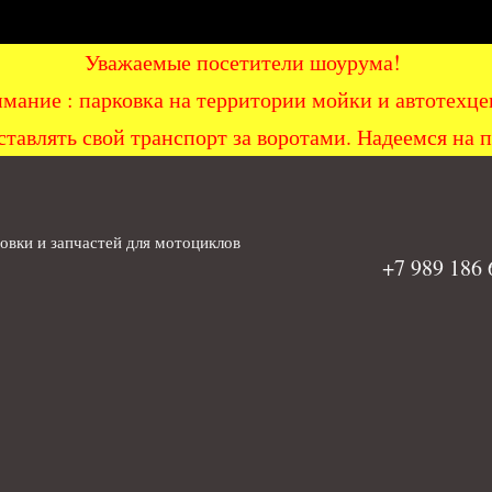
Уважаемые посетители шоурума!
мание : парковка на территории мойки и автоте
ставлять свой транспорт за воротами. Надеемся на 
вки и запчастей для мотоциклов
+7 989 186