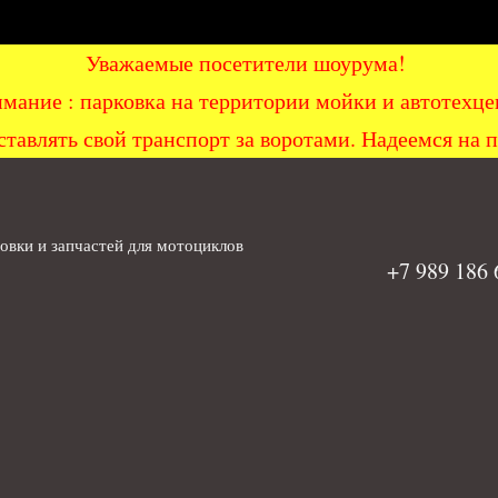
Уважаемые посетители шоурума!
мание : парковка на территории мойки и автоте
ставлять свой транспорт за воротами. Надеемся на 
вки и запчастей для мотоциклов
+7 989 186