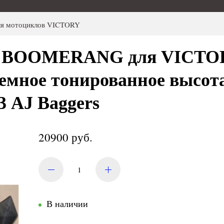
для мотоциклов VICTORY
ло BOOMERANG для VICT
темное тонированное высота
83 AJ Baggers
20900 руб.
В наличии