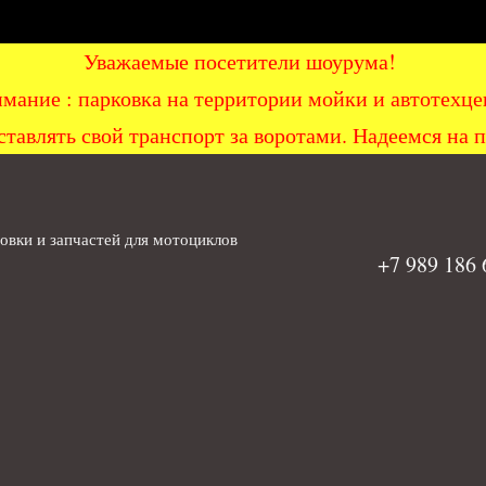
Уважаемые посетители шоурума!
мание : парковка на территории мойки и автоте
ставлять свой транспорт за воротами. Надеемся на 
вки и запчастей для мотоциклов
+7 989 186