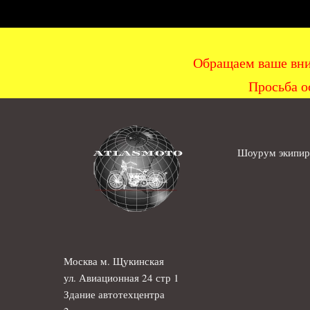
Обращаем ваше вни
Просьба о
Шоурум экипиро
Москва м. Щукинская
ул. Авиационная 24 стр 1
Здание автотехцентра