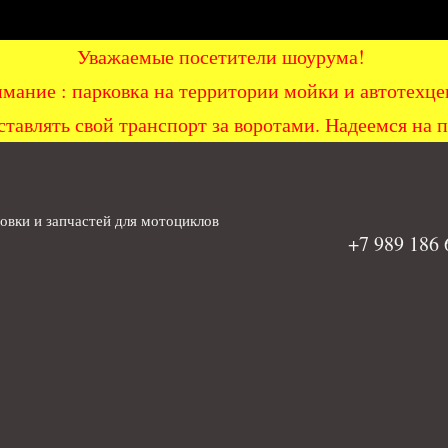
Уважаемые посетители шоурума!
мание : парковка на территории мойки и автоте
ставлять свой транспорт за воротами. Надеемся на 
вки и запчастей для мотоциклов
+7 989 186