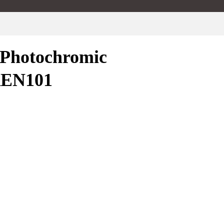
hotochromic
BREN101