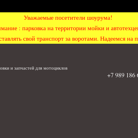
Уважаемые посетители шоурума!
мание : парковка на территории мойки и автоте
ставлять свой транспорт за воротами. Надеемся на 
вки и запчастей для мотоциклов
+7 989 186