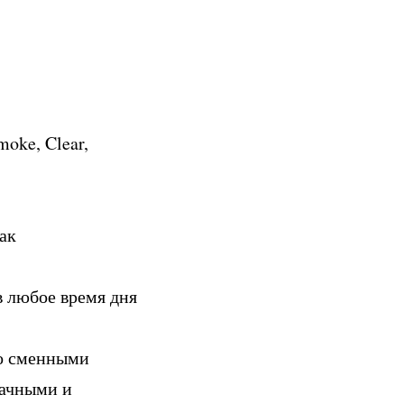
moke, Clear,
как
в любое время дня
со сменными
рачными и