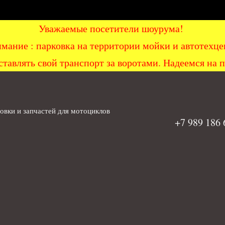
Уважаемые посетители шоурума!
мание : парковка на территории мойки и автоте
ставлять свой транспорт за воротами. Надеемся на 
вки и запчастей для мотоциклов
+7 989 186