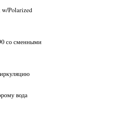
k w/Polarized
R90 со сменными
циркуляцию
орому вода