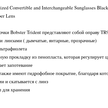
ized Convertible and Interchangeable Sunglasses Blac
er Lens
чки Bobster Trident представляют собой оправу T
 линзами ( дымчатые, янтарные, прозрачные)
льтрафиолета
ую прокладку из пенопласта, которая регулирует 
ает запотевание
акже имеют гидрофобное покрытие, благодаря кот
и и скатывается с линз
л для хранения