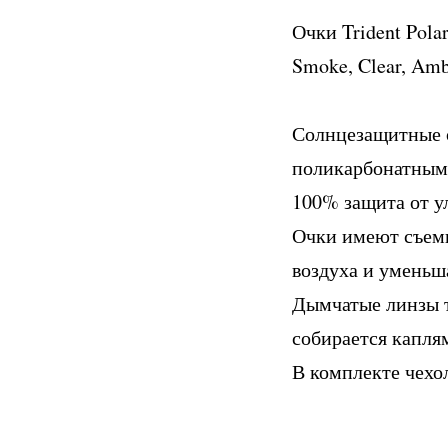
Очки Trident Polar
Smoke, Clear, Amb
Солнцезащитные о
поликарбонатными
100% защита от у
Очки имеют съемн
воздуха и уменьш
Дымчатые линзы т
собирается каплям
В комплекте чехо