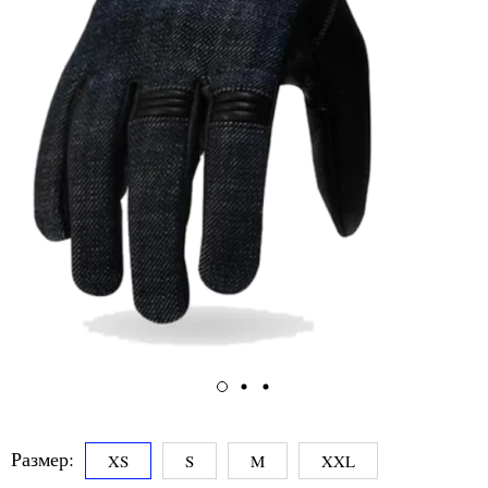
Размер:
XS
S
M
XXL