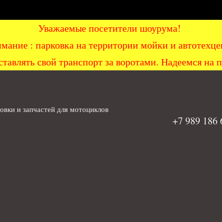
Уважаемые посетители шоурума!
мание : парковка на территории мойки и автоте
ставлять свой транспорт за воротами. Надеемся на 
вки и запчастей для мотоциклов
+7 989 186