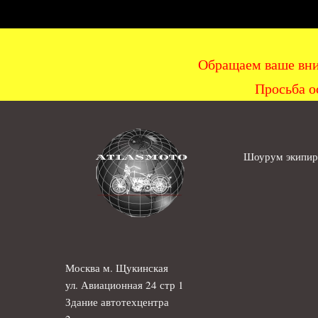
Обращаем ваше вни
Просьба о
Шоурум экипиро
Москва м. Щукинская
ул. Авиационная 24 стр 1
Здание автотехцентра