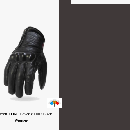
атки TORC Beverly Hills Black
Womens