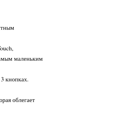
итным
ouch,
самым маленьким
 3 кнопках.
орая облегает