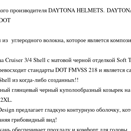
кого производителя DAYTONA HELMETS. DAYTONA
 DOT
из углеродного волокна, которое является композ
Cruiser 3/4 Shell с матовой черной отделкой Soft T
превосходит стандарты DOT FMVSS 218 и является 
hell из когда-либо созданных!!
ный глянцевый черный куполообразный козырек на
 2XL.
Design предлагает гладкую контурную оболочку, кот
раняя грибовидный вид!
кань обеспечивает прохладу и комфорт для головы.