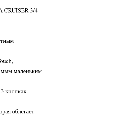
 CRUISER 3/4
итным
ouch,
самым маленьким
 3 кнопках.
орая облегает