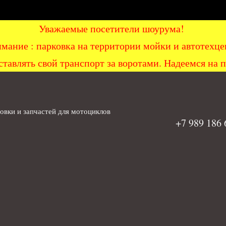
Уважаемые посетители шоурума!
мание : парковка на территории мойки и автоте
ставлять свой транспорт за воротами. Надеемся на 
вки и запчастей для мотоциклов
+7 989 186