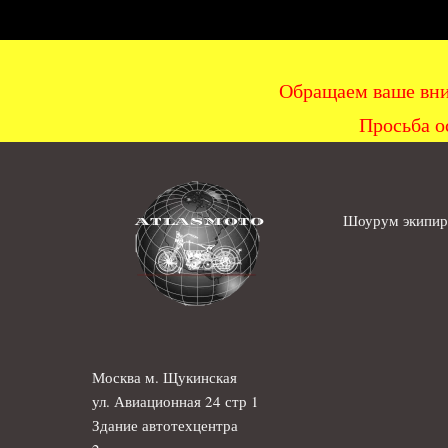
Обращаем ваше вни
Просьба о
Шоурум экипиро
Москва м. Щукинская
ул. Авиационная 24 стр 1
Здание автотехцентра