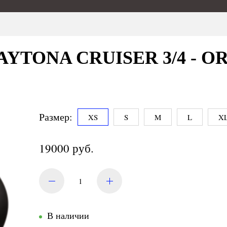
DAYTONA CRUISER 3/4 - O
Размер:
XS
S
M
L
X
19000 руб.
В наличии