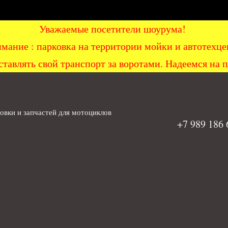
Уважаемые посетители шоурума!
мание : парковка на территории мойки и автоте
ставлять свой транспорт за воротами. Надеемся на 
вки и запчастей для мотоциклов
+7 989 186