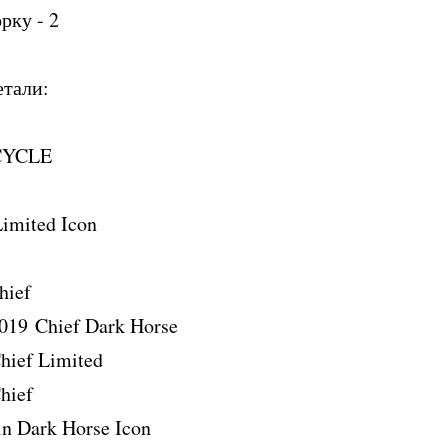
орку - 2
етали:
CYCLE
Limited Icon
hief
019 Chief Dark Horse
hief Limited
hief
in Dark Horse Icon