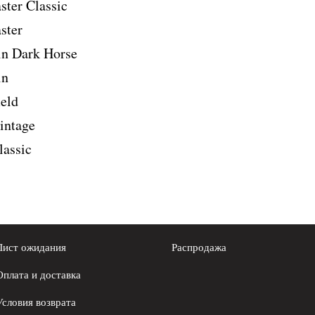
ter Classic
ster
in Dark Horse
in
eld
intage
lassic
Лист ожидания
Распродажа
Оплата и доставка
Условия возврата