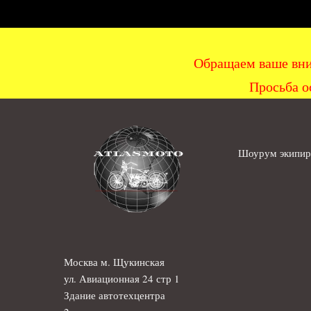
Обращаем ваше вни
Просьба о
Шоурум экипиро
Москва м. Щукинская
ул. Авиационная 24 стр 1
Здание автотехцентра