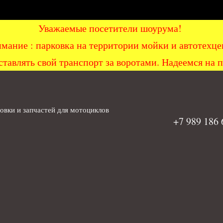
Уважаемые посетители шоурума!
мание : парковка на территории мойки и автоте
ставлять свой транспорт за воротами. Надеемся на 
вки и запчастей для мотоциклов
+7 989 186