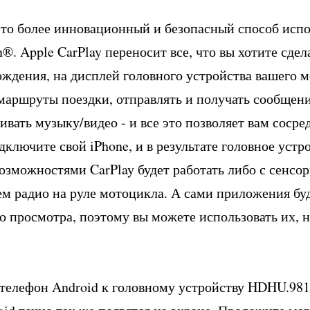
это более инновационный и безопасный способ испо
n®. Apple CarPlay переносит все, что вы хотите сдел
вождения, на дисплей головного устройства вашего 
маршруты поездки, отправлять и получать сообщени
вать музыку/видео - и все это позволяет вам сосре
дключите свой iPhone, и в результате головное устр
зможностями CarPlay будет работать либо с сенсо
ем радио на руле мотоцикла. А сами приложения бу
о просмотра, поэтому вы можете использовать их, н
 телефон Android к головному устройству HDHU.9