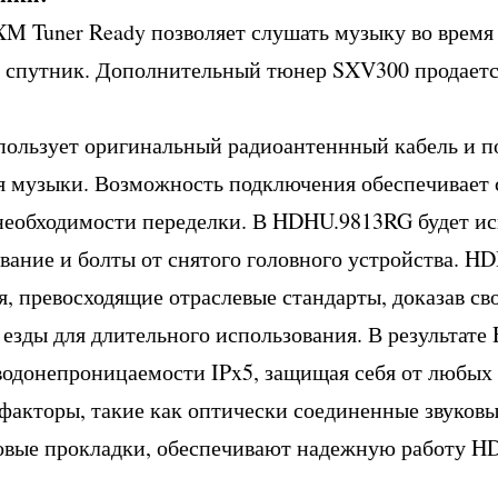
XM Tuner Ready позволяет слушать музыку во время
 спутник. Дополнительный тюнер SXV300 продаетс
льзует оригинальный радиоантеннный кабель и по
я музыки. Возможность подключения обеспечивает
необходимости переделки. В HDHU.9813RG будет ис
ование и болты от снятого головного устройства. 
, превосходящие отраслевые стандарты, доказав св
 езды для длительного использования. В результат
водонепроницаемости IPx5, защищая себя от любых
факторы, такие как оптически соединенные звуков
новые прокладки, обеспечивают надежную работу 