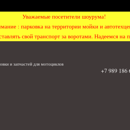
Уважаемые посетители шоурума!
мание : парковка на территории мойки и автоте
ставлять свой транспорт за воротами. Надеемся на 
вки и запчастей для мотоциклов
+7 989 186