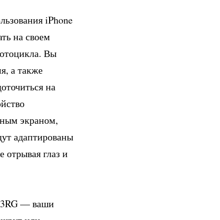
льзования iPhone
ать на своем
мотоцикла. Вы
я, а также
доточиться на
ойство
рным экраном,
дут адаптированы
е отрывая глаз и
813RG — ваши