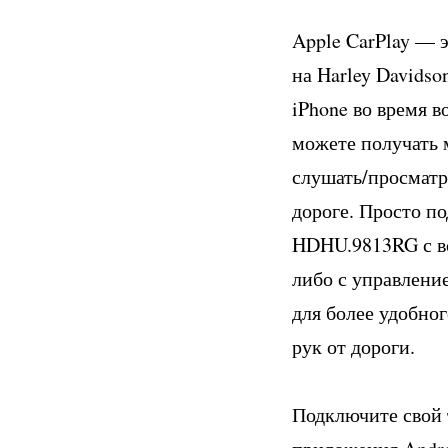
Apple CarPlay — 
на Harley Davidso
iPhone во время 
можете получать 
слушать/просматри
дороге. Просто по
HDHU.9813RG с во
либо с управлени
для более удобног
рук от дороги.
Подключите свой