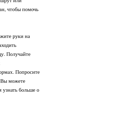
ршрут или
ан, чтобы помочь
ржите руки на
аходить
ду. Получайте
х
ормах. Попросите
. Вы можете
м узнать больше о