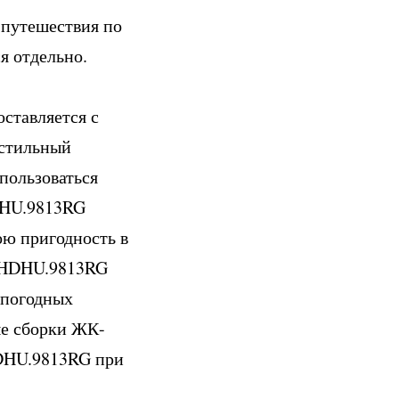
 путешествия по
я отдельно.
ставляется с
 стильный
пользоваться
HDHU.9813RG
ою пригодность в
е HDHU.9813RG
 погодных
ые сборки ЖК-
HDHU.9813RG при