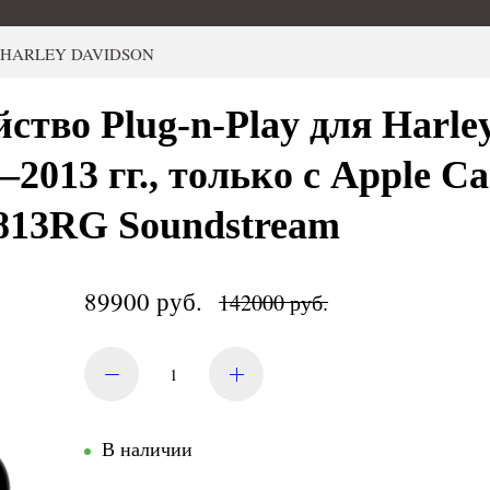
ов HARLEY DAVIDSON
йство Plug-n-Play для Harle
–2013 гг., только с Apple C
13RG Soundstream
89900 руб.
142000 руб.
В наличии