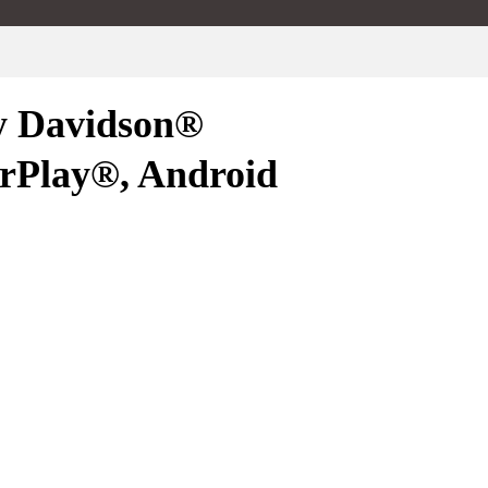
y Davidson®
arPlay®, Android