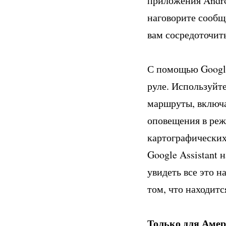
приложения Andro
наговорите сообщ
вам сосредоточит
С помощью Google 
руле. Используйт
маршруты, включа
оповещения в ре
картографических
Google Assistant
увидеть все это 
том, что находитс
Только для Аме