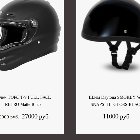
лем TORC T-9 FULL FACE
Шлем Daytona SMOKEY 
RETRO Matte Black
SNAPS- HI-GLOSS BLA
27000 руб.
11000 руб.
0000 руб.