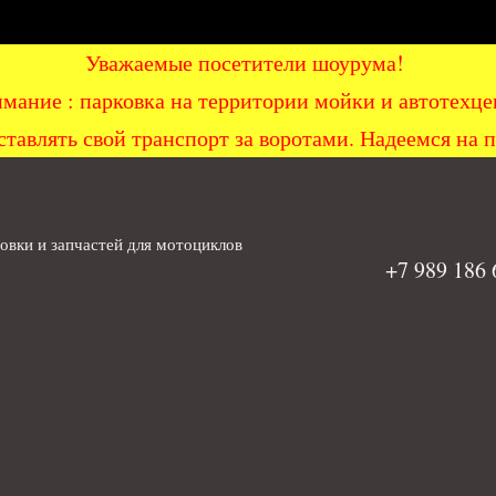
Уважаемые посетители шоурума!
мание : парковка на территории мойки и автоте
ставлять свой транспорт за воротами. Надеемся на 
вки и запчастей для мотоциклов
+7 989 186