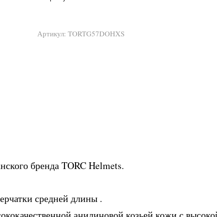
Артикул:
TORTG57DOHXS
нского бренда TORC Helmets.
рчатки средней длины . ​
сококачественной анилиновой козьей кожи с высок