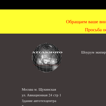
Обращаем ваше вни
Просьба о
Шоурум экипиро
Москва м. Щукинская
ул. Авиационная 24 стр 1
Здание автотехцентра