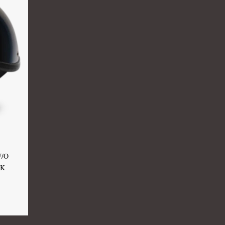
W/O
CK